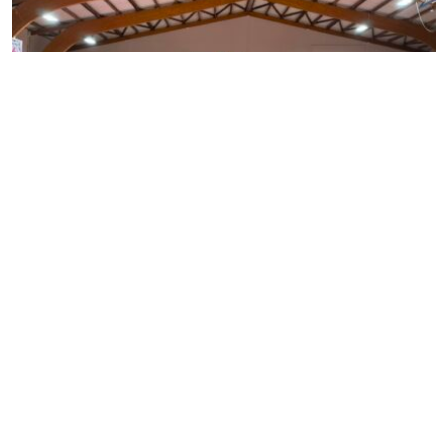
08 JUIN 2026 -
CLUB
Les U13 remportent la Coupe
Départementale 71 !
Ce week-end, nos U13 ont brillamment remporté la Coupe
Départementale 71 au terme d’une très belle finale face
aux U13 du Breuil Basket Club. Portées par une belle