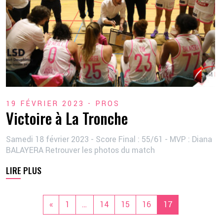
19 FÉVRIER 2023 -
PROS
Victoire à La Tronche
Samedi 18 février 2023 - Score Final : 55/61 - MVP : Diana
BALAYERA Retrouver les photos du match
LIRE PLUS
«
1
…
14
15
16
17