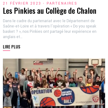
21 FÉVRIER 2023 -
PARTENAIRES
Les Pinkies au Collège de Chalon
Dans le cadre du partenariat avec le Département de
Saône-et-Loire et à travers l’opération « Do you speak
basket ? », nos Pinkies ont partagé leur expérience en
anglais et…
LIRE PLUS