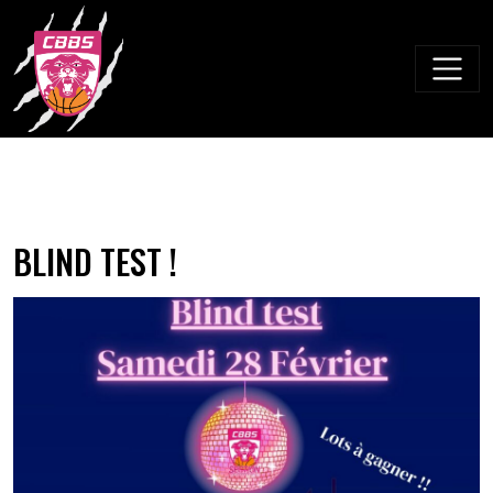
Skip
to
content
BLIND TEST !