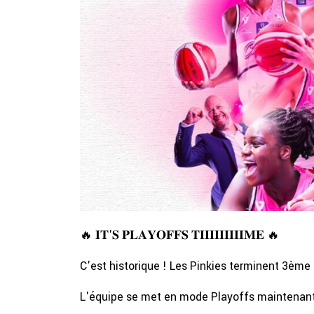
🔥 𝐈𝐓'𝐒 𝐏𝐋𝐀𝐘𝐎𝐅𝐅𝐒 𝐓𝐈𝐈𝐈𝐈𝐈𝐈𝐈𝐈𝐈𝐌𝐄 🔥
C'est historique ! Les Pinkies terminent 3èm
L'équipe se met en mode Playoffs maintenan