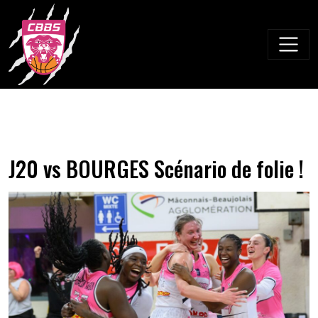
Skip
to
content
J20 vs BOURGES Scénario de folie !