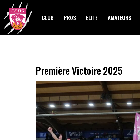
Skip
to
CLUB
PROS
ELITE
AMATEURS
content
Première Victoire 2025