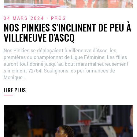
04 MARS 2024 -
PROS
NOS PINKIES S'INCLINENT DE PEU À
VILLENEUVE D'ASCQ
Nos Pinkies se déplaçaient à Villeneuve d'Ascq, les
premières du championnat de Ligue Féminine. Les filles
auront tout donné jusqu'au bout mais malheureusement
s'inclinent 72/64. Soulignons les performances de
Monique…
LIRE PLUS