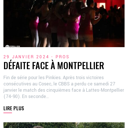
29 JANVIER 2024 -
PROS
DÉFAITE FACE À MONTPELLIER
Fin de série pour les Pinkies. Après trois victoires
consécutives au Cosec, le CBBS a perdu ce samedi 27
janvier le match des cinquièmes face à Lattes-Montpellier
(74-90). En seconde…
LIRE PLUS