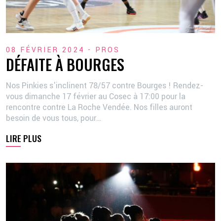
08 FÉVRIER 2024 -
PROS
DÉFAITE À BOURGES
Nos Pinkies s'inclinent 78/57 contre Bourges ! Rendez-
vous dimanche 17 février au Cosec à 17:00 pour la
rencontre contre La Roche Vendée. Nos filles auront
besoin de vous tous, pour…
LIRE PLUS