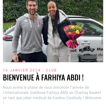
19 JANVIER 2024 -
CLUB
BIENVENUE À FARHIYA ABDI !
Nous avons le plaisir de vous annoncer l'arrivée de
l'internationale Suédoise Farhiya ABDI au Charnay Basket
en tant que joker médical de Kankou Coulibaly ! Welcome
!