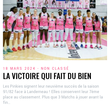
2 💦
18 MARS 2024 -
NON CLASSÉ
LA VICTOIRE QUI FAIT DU BIEN
Les Pinkies signent leur neuvième succès de la saison
91/82 face à Landerneau ! Elles conservent leur 7ème
place au classement. Plus que 3 Matchs à jouer avant la
fin…