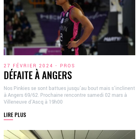
27 FÉVRIER 2024 -
PROS
DÉFAITE À ANGERS
Nos Pinkies se sont battues jusqu'au bout mais s'inclinent
à Angers 69/62. Prochaine rencontre samedi 02 mars à
Villeneuve d'Ascq à 19h00
LIRE PLUS